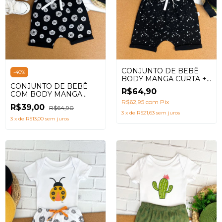
CONJUNTO DE BEBÊ
-
40
%
BODY MANGA CURTA +
CONJUNTO DE BEBÊ
SHORTS SARUEL COM
R$64,90
COM BODY MANGA
ESTAMPA MEU DRAGÃO
CURTA + SHORTS
R$62,95
com
Pix
R$39,00
R$64,90
SARUEL ESTAMPA
3
x
de
R$21,63
sem juros
NINHOS PRETO
3
x
de
R$13,00
sem juros