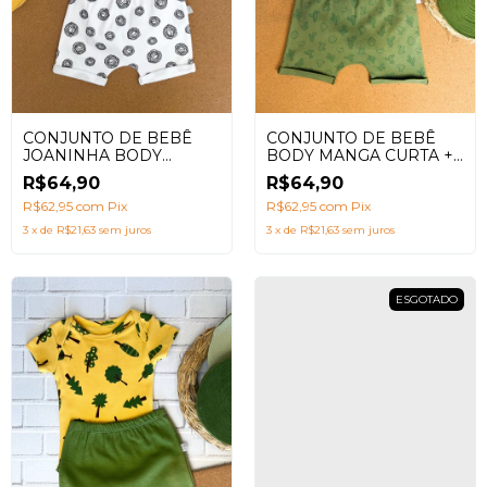
CONJUNTO DE BEBÊ
CONJUNTO DE BEBÊ
JOANINHA BODY
BODY MANGA CURTA +
MANGA CURTA +
SHORTS SARUEL COM
R$64,90
R$64,90
SHORTS SARUEL
ESTAMPA CACTUS FLOR
R$62,95
com
Pix
R$62,95
com
Pix
3
x
de
R$21,63
sem juros
3
x
de
R$21,63
sem juros
ESGOTADO