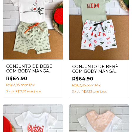
CONJUNTO DE BEBÊ
CONJUNTO DE BEBÊ
COM BODY MANGA
COM BODY MANGA
CURTA + SHORTS
CURTA + SHORTS
R$64,90
R$64,90
SARUEL ESTAMPA
SARUEL ESTAMPA
PASSARINHO
R$62,95
com
Pix
LETRINHAS
R$62,95
com
Pix
3
x
de
R$21,63
sem juros
3
x
de
R$21,63
sem juros