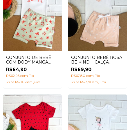
CONJUNTO DE BEBÊ
CONJUNTO BEBÊ ROSA
COM BODY MANGA
BE KIND + CALÇA
CURTA + SHORTS
SARUEL
R$64,90
R$69,90
SARUEL ESTAMPA
BLESSED
R$62,95
com
Pix
R$67,80
com
Pix
3
x
de
R$21,63
sem juros
3
x
de
R$23,30
sem juros