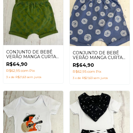
CONJUNTO DE BEBÊ
CONJUNTO DE BEBÊ
VERÃO MANGA CURTA
VERÃO MANGA CURTA
COR ÚNICA VERDE
COR ÚNICA AZUL-
R$64,90
R$64,90
MILITAR- FRESQUINHO
FRESQUINHO E
E CONFORTÁVEL
R$62,95
com
Pix
CONFORTÁVEL
R$62,95
com
Pix
3
x
de
R$21,63
sem juros
3
x
de
R$21,63
sem juros