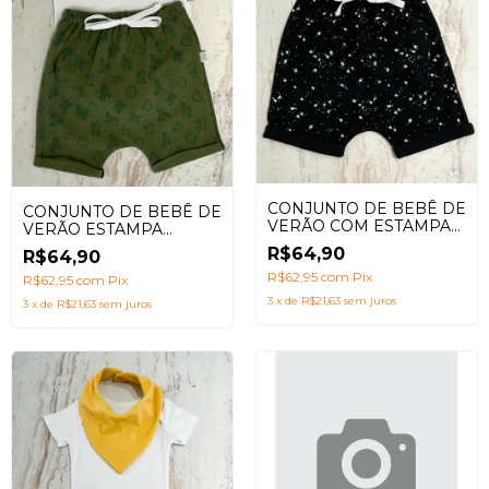
CONJUNTO DE BEBÊ DE
CONJUNTO DE BEBÊ DE
VERÃO COM ESTAMPA
VERÃO ESTAMPA
PRETO UNIVERSO
CACHORRO - 100%
R$64,90
R$64,90
ALGODÃO PARA DIAS
R$62,95
com
Pix
ENSOLARADOS
R$62,95
com
Pix
3
x
de
R$21,63
sem juros
3
x
de
R$21,63
sem juros