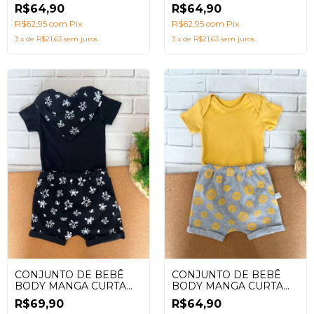
BRANCO + SHORTS
FOCA BRANCO E AZUL
R$64,90
R$64,90
UNIVERSO VERMELHO
MARINHO
R$62,95
com
Pix
R$62,95
com
Pix
3
x
de
R$21,63
sem juros
3
x
de
R$21,63
sem juros
CONJUNTO DE BEBÊ
CONJUNTO DE BEBÊ
BODY MANGA CURTA
BODY MANGA CURTA
PRETO + SHORTS
AMARELO + SHORTS
R$69,90
R$64,90
SPLASH E BABADOR
MESCLA NINHOS