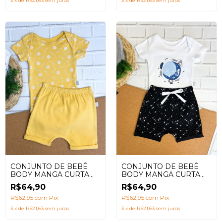
3
x
de
R$21,63
sem juros
3
x
de
R$21,63
sem juros
CONJUNTO DE BEBÊ
CONJUNTO DE BEBÊ
BODY MANGA CURTA
BODY MANGA CURTA
PLANETAS + SHORTS
BE KIND AMARELO +
R$64,90
R$64,90
UNIVERSO
SHORTS LISO
R$62,95
com
Pix
R$62,95
com
Pix
3
x
de
R$21,63
sem juros
3
x
de
R$21,63
sem juros