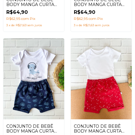
BODY MANGA CURTA
BODY MANGA CURTA
CAVALO MARINHO
FOCA VERDE E AZUL
R$64,90
R$64,90
VERDE ÁGUA
MARINHO
R$62,95
com
Pix
R$62,95
com
Pix
3
x
de
R$21,63
sem juros
3
x
de
R$21,63
sem juros
CONJUNTO DE BEBÊ
CONJUNTO DE BEBÊ
BODY MANGA CURTA
BODY MANGA CURTA