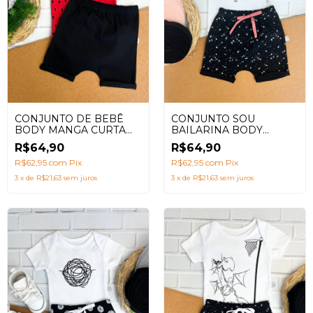
CONJUNTO DE BEBÊ
CONJUNTO SOU
BODY MANGA CURTA
BAILARINA BODY
MELANCIA SEMENTES +
MANGA CURTA +
R$64,90
R$64,90
SHORTS SARUEL PRETO
SHORTS SARUEL
R$62,95
com
Pix
R$62,95
com
Pix
3
x
de
R$21,63
sem juros
3
x
de
R$21,63
sem juros