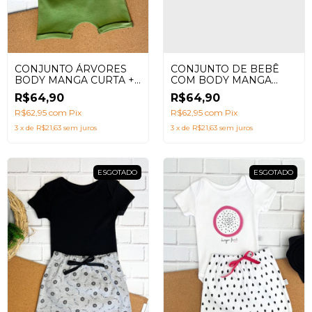
CONJUNTO DE BEBÊ
CONJUNTO ÁRVORES
COM BODY MANGA
BODY MANGA CURTA +
CURTA + SHORTS
SHORTS SARUEL
R$64,90
R$64,90
SARUEL ESTAMPA
NATUREZA AZUL CHÁ
R$62,95
com
Pix
R$62,95
com
Pix
3
x
de
R$21,63
sem juros
3
x
de
R$21,63
sem juros
ESGOTADO
ESGOTADO