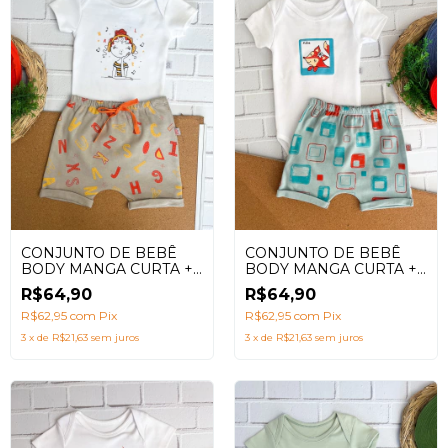
CONJUNTO DE BEBÊ
CONJUNTO DE BEBÊ
BODY MANGA CURTA +
BODY MANGA CURTA +
SHORTS SARUEL COM
SHORTS SARUEL COM
R$64,90
R$64,90
ESTAMPA MENINA
ESTAMPA RAPOSA
R$62,95
com
Pix
R$62,95
com
Pix
3
x
de
R$21,63
sem juros
3
x
de
R$21,63
sem juros