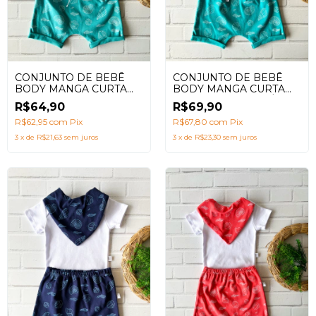
CONJUNTO DE BEBÊ
CONJUNTO DE BEBÊ
BODY MANGA CURTA
BODY MANGA CURTA
CARANGUEJO VERDE
CONCHAS VERDE ÁGUA
R$64,90
R$69,90
ÁGUA
+ BABADOR
R$62,95
com
Pix
R$67,80
com
Pix
3
x
de
R$21,63
sem juros
3
x
de
R$23,30
sem juros