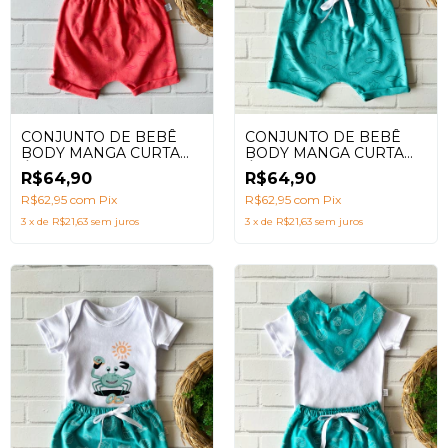
CONJUNTO DE BEBÊ
CONJUNTO DE BEBÊ
BODY MANGA CURTA
BODY MANGA CURTA
ÁGUA VIVA VERDE
ÁGUA VIVA AMARELO E
R$64,90
R$64,90
ÁGUA
SALMÃO
R$62,95
com
Pix
R$62,95
com
Pix
3
x
de
R$21,63
sem juros
3
x
de
R$21,63
sem juros