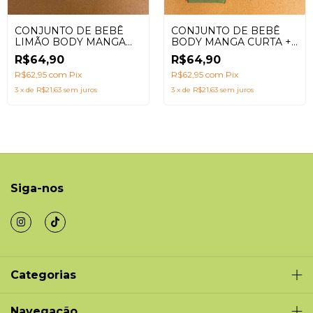
CONJUNTO DE BEBÊ
CONJUNTO DE BEBÊ
LIMÃO BODY MANGA
BODY MANGA CURTA +
CURTA + SHORTS
SHORTS SARUEL COM
R$64,90
R$64,90
SARUEL
ESTAMPA CACTUS
R$62,95
com
Pix
R$62,95
com
Pix
3
x
de
R$21,63
sem juros
3
x
de
R$21,63
sem juros
Siga-nos
Categorias
Navegação