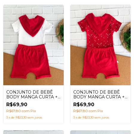
CONJUNTO DE BEBÊ
CONJUNTO DE BEBÊ
BODY MANGA CURTA +
BODY MANGA CURTA +
SHORTS SARUEL
SHORTS SARUEL
R$69,90
R$69,90
VERMELHO + BABADOR
UNIVERSO VERMELHO
R$67,80
com
Pix
+ BABADOR
R$67,80
com
Pix
3
x
de
R$23,30
sem juros
3
x
de
R$23,30
sem juros