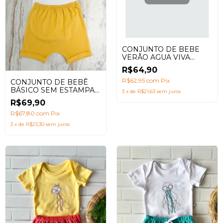
CONJUNTO DE BEBE
VERÃO AGUA VIVA
VERDE AGUA E AZUL
R$64,90
MARINHO- 100%
ALGODÃO PARA DIAS
R$62,95
com
Pix
CONJUNTO DE BEBÊ
ENSOLARADOS
BÁSICO SEM ESTAMPAS
3
x
de
R$21,63
sem juros
DE VERÃO EM
R$69,90
AMARELO E BRANCO
R$67,80
com
Pix
3
x
de
R$23,30
sem juros