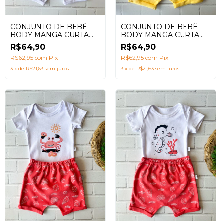
CONJUNTO DE BEBÊ
CONJUNTO DE BEBÊ
BODY MANGA CURTA
BODY MANGA CURTA
ÁGUA VIVA MENINO
ÁGUA VIVA MENINA
R$64,90
R$64,90
AZUL MARINHO
SALMÃO
R$62,95
com
Pix
R$62,95
com
Pix
3
x
de
R$21,63
sem juros
3
x
de
R$21,63
sem juros