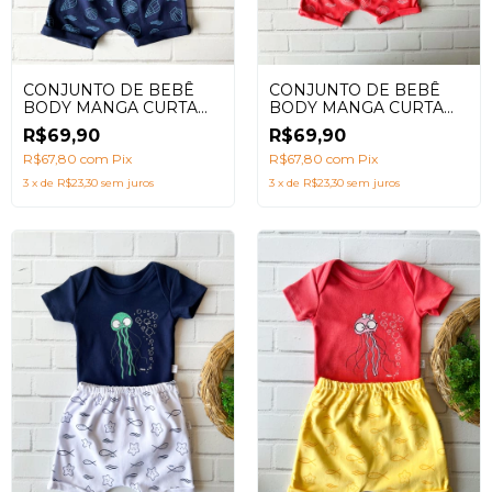
CONJUNTO DE BEBÊ
CONJUNTO DE BEBÊ
BODY MANGA CURTA
BODY MANGA CURTA
CONCHAS SALMÃO
CONCHAS AZUL
R$69,90
R$69,90
MARINHO + BABADOR
R$67,80
com
Pix
R$67,80
com
Pix
3
x
de
R$23,30
sem juros
3
x
de
R$23,30
sem juros