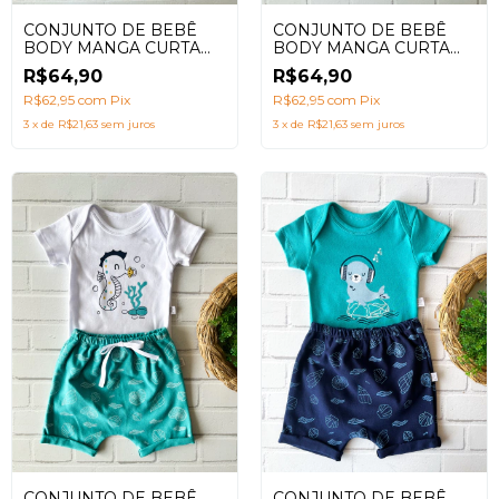
CONJUNTO DE BEBÊ
CONJUNTO DE BEBÊ
BODY MANGA CURTA
BODY MANGA CURTA
CARANGUEJO SALMÃO
CAVALO MARINHO
R$64,90
R$64,90
SALMÃO
R$62,95
com
Pix
R$62,95
com
Pix
3
x
de
R$21,63
sem juros
3
x
de
R$21,63
sem juros
CONJUNTO DE BEBÊ
CONJUNTO DE BEBÊ