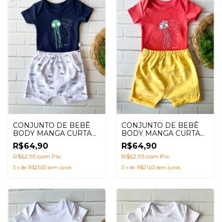
CONJUNTO DE BEBÊ
CONJUNTO DE BEBÊ
BODY MANGA CURTA
BODY MANGA CURTA
ÁGUA VIVA MENINO
ÁGUA VIVA MENINA
R$64,90
R$64,90
AZUL MARINHO
SALMÃO
R$62,95
com
Pix
R$62,95
com
Pix
3
x
de
R$21,63
sem juros
3
x
de
R$21,63
sem juros