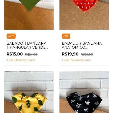
-
33
%
-
40
%
BABADOR BANDANA
BABADOR BANDANA
ANATOMICO
TRIANGULAR VERDE
SEMENTES LARANJA
MILITAR
R$19,90
R$15,00
R$29,90
R$24,90
3
x
de
R$6,63
sem juros
3
x
de
R$5,00
sem juros