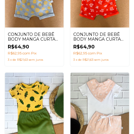
CONJUNTO DE BEBÊ
CONJUNTO DE BEBÊ
BODY MANGA CURTA
BODY MANGA CURTA
AMARELO + SHORTS
BLESSED + SHORTS
R$64,90
R$64,90
MESCLA NINHOS
SPLASH LARANJA
AMARELO
R$62,95
com
Pix
R$62,95
com
Pix
3
x
de
R$21,63
sem juros
3
x
de
R$21,63
sem juros