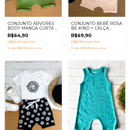
CONJUNTO ÁRVORES
CONJUNTO BEBÊ ROSA
BODY MANGA CURTA +
BE KIND + CALÇA
SHORTS SARUEL
SARUEL
R$64,90
R$69,90
R$62,95
com
Pix
R$67,80
com
Pix
3
x
de
R$21,63
sem juros
3
x
de
R$23,30
sem juros