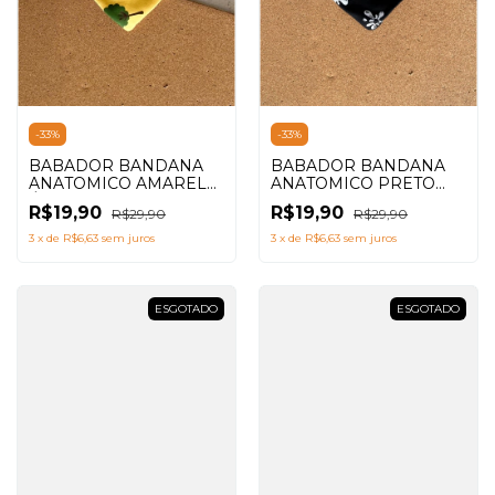
-
33
%
-
33
%
BABADOR BANDANA
BABADOR BANDANA
ANATOMICO PRETO
ANATOMICO AMARELO
SPLASH
ÁRVORES
R$19,90
R$19,90
R$29,90
R$29,90
3
x
de
R$6,63
sem juros
3
x
de
R$6,63
sem juros
ESGOTADO
ESGOTADO