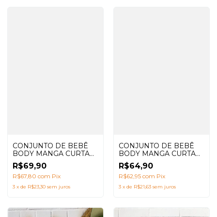
CONJUNTO DE BEBÊ
CONJUNTO DE BEBÊ
BODY MANGA CURTA
BODY MANGA CURTA
SEMENTES + SHORTS
PRETO + SHORTS
R$64,90
R$69,90
PRETO LISO
SPLASH E BABADOR
R$62,95
com
Pix
R$67,80
com
Pix
3
x
de
R$21,63
sem juros
3
x
de
R$23,30
sem juros