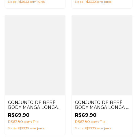
BABADOR
3
x
de
R$23,30
sem juros
3
x
de
R$26,63
sem juros
CONJUNTO DE BEBÊ
CONJUNTO DE BEBÊ
BODY MANGA LONGA
BODY MANGA LONGA +
ÁGUA VIVA MENINO
CALÇA SARUEL COM
R$69,90
R$69,90
AZUL MARINHO +
ESTAMPA DONUTS
CALÇA SARUEL PEIXES
R$67,80
com
Pix
R$67,80
com
Pix
3
x
de
R$23,30
sem juros
3
x
de
R$23,30
sem juros