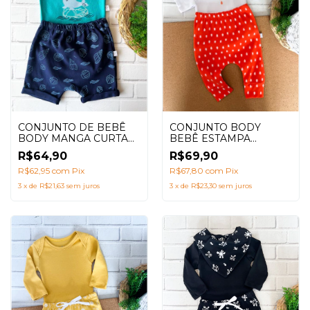
CONJUNTO BODY
CONJUNTO DE BEBÊ
BEBÊ ESTAMPA
BODY MANGA CURTA
FRONTAL ESTAMPA
FOCA VERDE E AZUL
R$69,90
R$64,90
LARANJA – 100%
MARINHO
ALGODÃO
R$67,80
com
Pix
R$62,95
com
Pix
CONFORTÁVEL
3
x
de
R$23,30
sem juros
3
x
de
R$21,63
sem juros