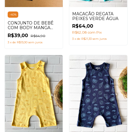
MACACÃO REGATA
-
40
%
PEIXES VERDE ÁGUA
CONJUNTO DE BEBÊ
R$64,00
COM BODY MANGA
CURTA + SHORTS
R$62,08
com
Pix
R$39,00
R$64,90
SARUEL ESTAMPA
3
x
de
R$21,33
sem juros
NINHOS PRETO
3
x
de
R$13,00
sem juros