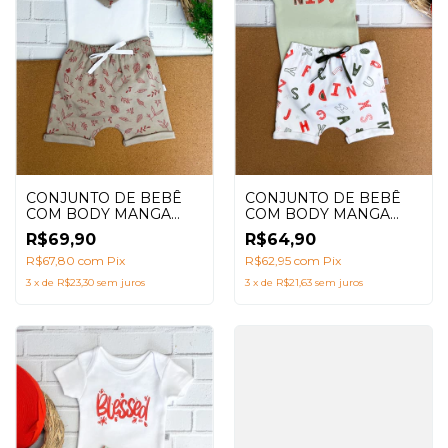
CONJUNTO DE BEBÊ
CONJUNTO DE BEBÊ
COM BODY MANGA
COM BODY MANGA
CURTA + SHORTS
CURTA + SHORTS
R$69,90
R$64,90
SARUEL E BABADOR
SARUEL ESTAMPA
ESTAMPA NATUREZA
R$67,80
com
Pix
LETRINHAS
R$62,95
com
Pix
BEGE VERÃO (3 PEÇAS)
3
x
de
R$23,30
sem juros
3
x
de
R$21,63
sem juros