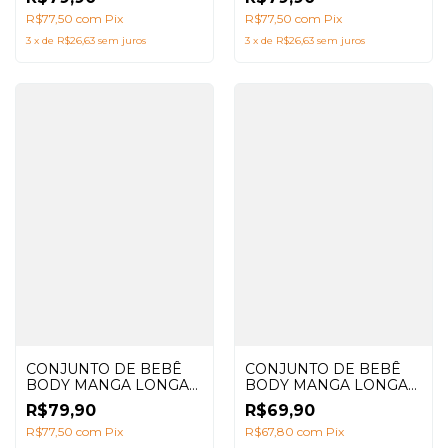
SARUEL CONCHAS
SARUEL CONCHAS
VERDE ÁGUA +
R$77,50
com
Pix
SALMÃO + BABADOR
R$77,50
com
Pix
BABADOR
3
x
de
R$26,63
sem juros
3
x
de
R$26,63
sem juros
CONJUNTO DE BEBÊ
CONJUNTO DE BEBÊ
BODY MANGA LONGA
BODY MANGA LONGA
CAVALO MARINHO
BRANCO + CALÇA
R$69,90
R$79,90
SALMÃO + CALÇA
SARUEL CONCHAS
SARUEL CONCHAS
R$67,80
com
Pix
AZUL MARINHO +
R$77,50
com
Pix