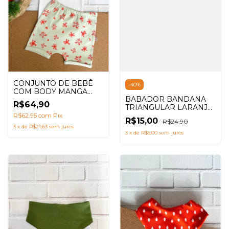
CONJUNTO DE BEBÊ
-
40
%
COM BODY MANGA
BABADOR BANDANA
CURTA + SHORTS
R$64,90
TRIANGULAR LARANJA
SARUEL ESTAMPA
SEMENTES
BLESSED
R$62,95
com
Pix
R$15,00
R$24,90
3
x
de
R$21,63
sem juros
3
x
de
R$5,00
sem juros