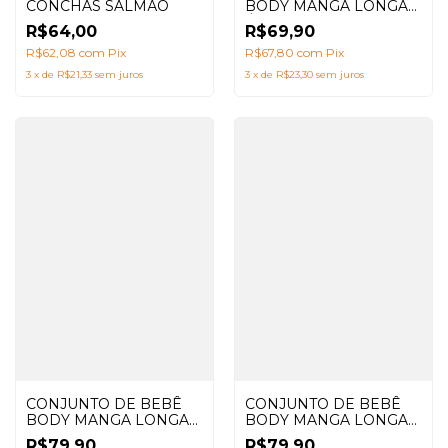
CONCHAS SALMÃO
BODY MANGA LONGA
ÁGUA VIVA + CALÇA
R$64,00
R$69,90
SARUEL PEIXES VERDE
R$62,08
com
Pix
ÁGUA
R$67,80
com
Pix
3
x
de
R$21,33
sem juros
3
x
de
R$23,30
sem juros
CONJUNTO DE BEBÊ
CONJUNTO DE BEBÊ
BODY MANGA LONGA
BODY MANGA LONGA
BRANCO + CALÇA
BRANCO + CALÇA
R$79,90
R$79,90