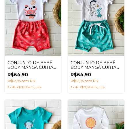
CONJUNTO DE BEBÊ
CONJUNTO DE BEBÊ
BODY MANGA CURTA
BODY MANGA CURTA
CAVALO MARINHO
CARANGUEJO SALMÃO
R$64,90
R$64,90
VERDE ÁGUA
R$62,95
com
Pix
R$62,95
com
Pix
3
x
de
R$21,63
sem juros
3
x
de
R$21,63
sem juros