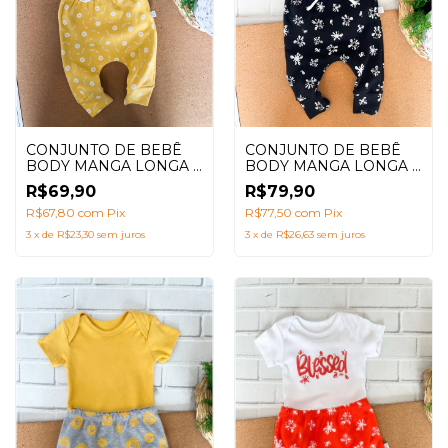
CONJUNTO DE BEBÊ
CONJUNTO DE BEBÊ
BODY MANGA LONGA +
BODY MANGA LONGA +
CALÇA SARUEL SPLASH
CALÇA SARUEL
R$79,90
R$69,90
PRETO + BABADOR
AMARELO COM
R$77,50
com
Pix
ESTAMPA CORRIDA BE
R$67,80
com
Pix
KIND
3
x
de
R$26,63
sem juros
3
x
de
R$23,30
sem juros