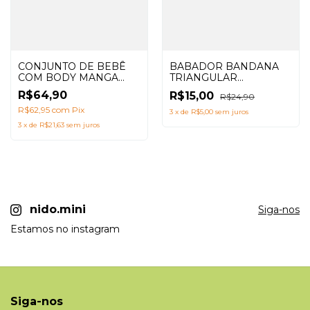
CONJUNTO DE BEBÊ
BABADOR BANDANA
COM BODY MANGA
TRIANGULAR
CURTA + SHORTS
UNIVERSO PRETO
R$64,90
R$15,00
R$24,90
SARUEL ESTAMPA
NATUREZA AZUL CHÁ
R$62,95
com
Pix
3
x
de
R$5,00
sem juros
3
x
de
R$21,63
sem juros
nido.mini
Siga-nos
Estamos no instagram
Siga-nos