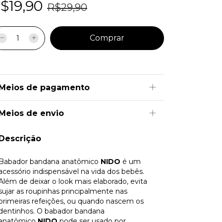
$19,90
R$29,90
Meios de pagamento
Meios de envio
Descrição
Babador bandana anatômico
NIDO
é um
acessório indispensável na vida dos bebês.
Além de deixar o look mais elaborado, evita
sujar as roupinhas principalmente nas
primeiras refeições, ou quando nascem os
dentinhos. O babador bandana
anatômico
NIDO
pode ser usado por