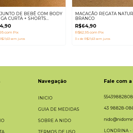
JUNTO DE BEBÊ COM BODY
MACACÃO REGATA NATU
GA CURTA + SHORTS
BRANCO
UEL ESTAMPA PASSARINHO
4,90
R$64,90
,95
com
Pix
R$62,95
com
Pix
R$21,63
sem juros
3
x
de
R$21,63
sem juros
s
Navegação
Fale com a
55439882808
INICIO
43 98828-08
GUIA DE MEDIDAS
nido@nidomin
HO
SOBRE A NIDO
LONDRINA -
TA
TERMOS DE USO