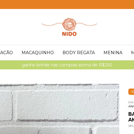
ACÃO
MACAQUINHO
BODY REGATA
MENINA
ganhe brinde nas compras acima de R$250
-
3
Iníc
AN
B
A
SK