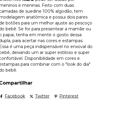
meninos e meninas. Feito com duas
camadas de suedine 100% algodão, tem
modelagem anatômica e possui dois pares
de botões para um melhor ajuste ao pescoço
do bebê. Se for para presentear a mamãe ou
o papai, tenha em mente o gosto dessa
dupla, para acertar nas cores e estampas.
Essa é uma peça indispensável no enxoval do
bebê, deixando um ar super estiloso e super
confortável. Disponibilidade em cores e
estampas para combinar com o "look do dia"
do bebê.
Compartilhar
Facebook
Twitter
Pinterest