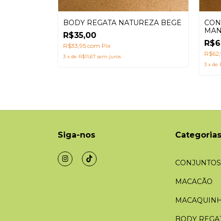
CON
BODY REGATA NATUREZA BEGE
MAN
R$35,00
SAR
R$6
R$33,95
com
Pix
R$62
3
x
de
R$11,67
sem juros
3
x
de
Siga-nos
Categoria
CONJUNTOS
MACACÃO
MACAQUIN
BODY REGA