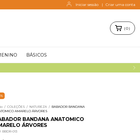
Iniciar sessão
|
Criar uma conta
(
0
)
MENINO
BÁSICOS
3
%
io
/
COLEÇÕES
/
NATUREZA
/
BABADOR BANDANA
ATOMICO AMARELO ÁRVORES
ABADOR BANDANA ANATOMICO
MARELO ÁRVORES
U:
BBDR-013