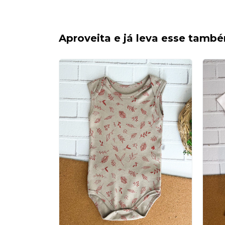
Aproveita e já leva esse tamb
VORES –
A AMARELO
DE | 100%