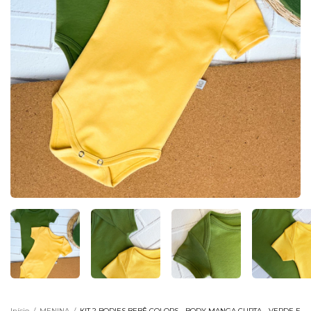
Início
/
MENINA
/
KIT 2 BODIES BEBÊ COLORS - BODY MANGA CURTA - VERDE E