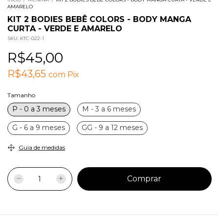
AMARELO
KIT 2 BODIES BEBÊ COLORS - BODY MANGA
CURTA - VERDE E AMARELO
SKU:
KTC-022-1
R$45,00
R$43,65
com
Pix
Tamanho
P - 0 a 3 meses
M - 3 a 6 meses
G - 6 a 9 meses
GG - 9 a 12 meses
Guia de medidas