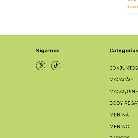
3
x
de
Siga-nos
Categoria
CONJUNTOS
MACACÃO
MACAQUIN
BODY REGA
MENINA
MENINO