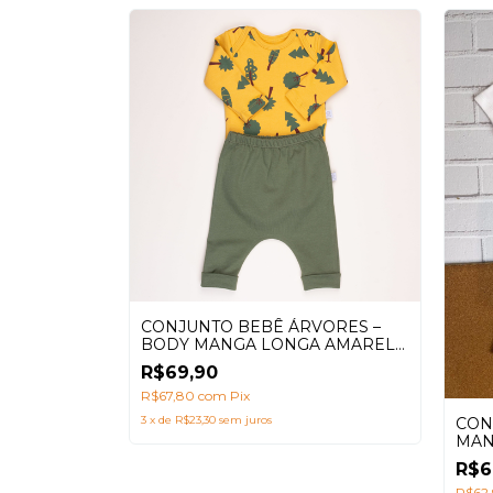
CONJUNTO BEBÊ ÁRVORES –
BODY MANGA LONGA AMARELO
+ CALÇA SARUEL VERDE | 100%
R$69,90
ALGODÃO
R$67,80
com
Pix
3
x
de
R$23,30
sem juros
CON
 BODY
MAN
LÇA
SAR
BEGE +
R$6
GODÃO
R$62