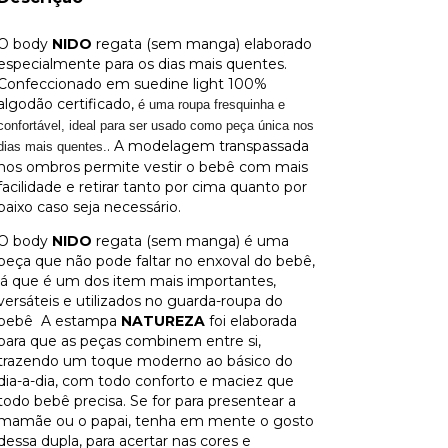
O body
NIDO
regata (sem manga) elaborado
especialmente para os dias mais quentes.
Confeccionado em suedine light 100%
algodão certificado,
é uma roupa fresquinha e
confortável, ideal para
ser usado como peça única nos
. A modelagem transpassada
dias mais quentes.
nos ombros permite vestir o bebê com mais
facilidade e retirar tanto por cima quanto por
baixo caso seja necessário.
O body
NIDO
regata (sem manga) é uma
peça que não pode faltar no enxoval do bebê,
já que é um dos item mais importantes,
versáteis e utilizados no guarda-roupa do
bebê A estampa
NATUREZA
foi elaborada
para que as peças combinem entre si,
trazendo um toque moderno ao básico do
dia-a-dia, com todo conforto e maciez que
todo bebê precisa. Se for para presentear a
mamãe ou o papai, tenha em mente o gosto
dessa dupla, para acertar nas cores e