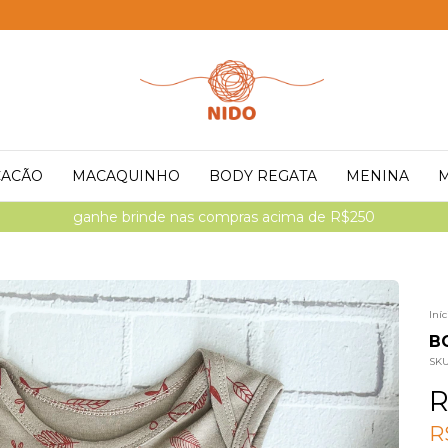
ACÃO
MACAQUINHO
BODY REGATA
MENINA
⚠ contém alto risco de se apaixonar
Iníc
B
SK
R
R