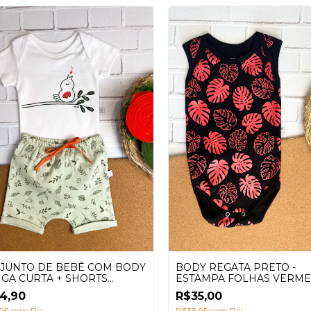
JUNTO DE BEBÊ COM BODY
BODY REGATA PRETO -
GA CURTA + SHORTS
ESTAMPA FOLHAS VERM
UEL ESTAMPA PASSARINHO
4,90
R$35,00
,95
com
Pix
R$33,95
com
Pix