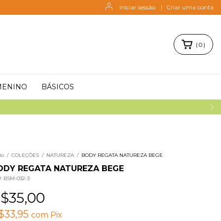
Iniciar sessão
|
Criar uma conta
(
0
)
MENINO
BÁSICOS
io
/
COLEÇÕES
/
NATUREZA
/
BODY REGATA NATUREZA BEGE
ODY REGATA NATUREZA BEGE
U:
BSM-032-3
$35,00
$33,95
com
Pix