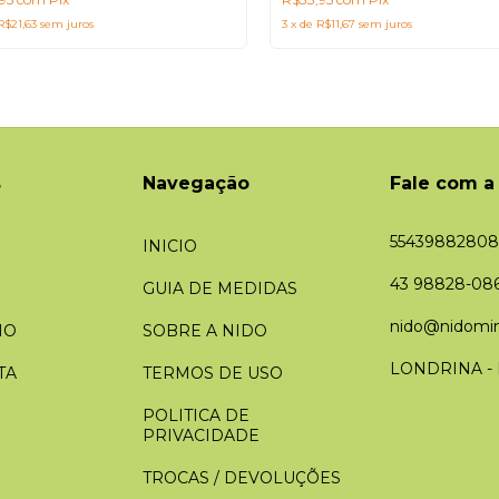
R$21,63
sem juros
3
x
de
R$11,67
sem juros
s
Navegação
Fale com a
55439882808
INICIO
43 98828-08
GUIA DE MEDIDAS
nido@nidomin
HO
SOBRE A NIDO
LONDRINA -
TA
TERMOS DE USO
POLITICA DE
PRIVACIDADE
TROCAS / DEVOLUÇÕES