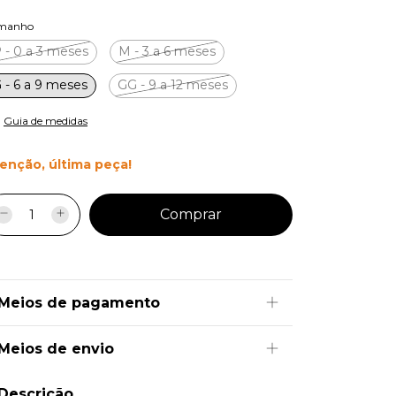
manho
 - 0 a 3 meses
M - 3 a 6 meses
 - 6 a 9 meses
GG - 9 a 12 meses
Guia de medidas
enção, última peça!
Meios de pagamento
Meios de envio
Descrição