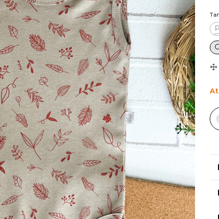
Ta
P
G
At