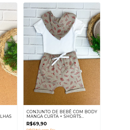
CONJUNTO DE BEBÊ COM BODY
MACAQUI
ELHAS
MANGA CURTA + SHORTS
NATUREZ
SARUEL E BABADOR ESTAMPA
ACREDIT
R$69,90
R$59,90
NATUREZA BEGE VERÃO (3
LEVE E L
R$67,80
com
Pix